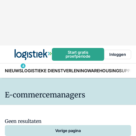
Start gratis
Inloggen
proefperiode
4
NIEUWS
LOGISTIEKE DIENSTVERLENING
WAREHOUSING
SUPPLY
E-commercemanagers
Geen resultaten
Vorige pagina