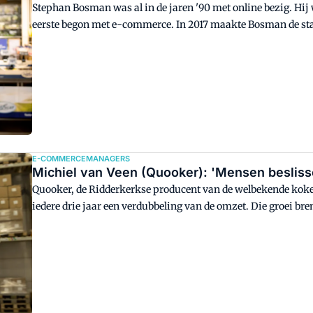
Stephan Bosman was al in de jaren '90 met online bezig. Hij w
eerste begon met e-commerce. In 2017 maakte Bosman de stap 
je nu nog een plekje afdwingen op de online-foodmarkt.
E-COMMERCEMANAGERS
Michiel van Veen (Quooker): 'Mensen beslissen
Quooker, de Ridderkerkse producent van de welbekende koken
iedere drie jaar een verdubbeling van de omzet. Die groei bre
flink wat supply chain uitdagingen met zich mee in onder an
Quooker-installaties als onderdelen moet worden georganisee
consumer leveringen."