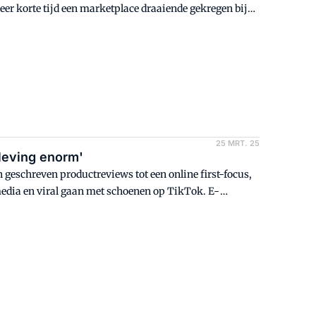
er korte tijd een marketplace draaiende gekregen bij
an elkaars kracht. En het is financieel aantrekkelijk.
25 MRT. 25
eleving enorm'
n geschreven productreviews tot een online first-focus,
media en viral gaan met schoenen op TikTok. E-
commerce in de schoenenbranche van dichtbij
vanaf de basis opgebouwd en zien groeien. In het
erbedrijven Manfield en Sissy-Boy.