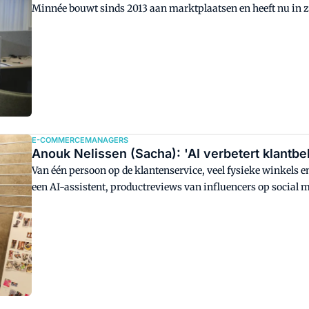
Minnée bouwt sinds 2013 aan marktplaatsen en heeft nu in ze
ANWB. Het mooie aan dit model? Dat partners gebruikmaken v
"Ik zie het model al twaalf jaar lang werken voor retailers."
E-COMMERCEMANAGERS
Anouk Nelissen (Sacha): 'AI verbetert klantb
Van één persoon op de klantenservice, veel fysieke winkels e
een AI-assistent, productreviews van influencers op social 
commerce director Anouk Nelissen heeft de opkomst van e-
meegemaakt. Voor Termeer Groep heeft ze de e-commercetak 
begin alleen voor schoenenmerk Sacha en later ook voor zust