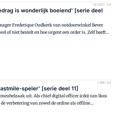
18 DEC. 24
rag is wonderlijk boeiend' [serie deel
emanager Frederique Oudkerk van outdoorwinkel Bever
of niet bestelt en hoe urgent een order is. Zelf heeft
line wel zo bewust mogelijk. Alhoewel ze als echte
ijd.
1 MEI 24
stmile-speler' [serie deel 11]
meubelzaak uit. Als chief digital officer (cdo) van Ikea
e verbetering van zowel de online als offline
e last mile.