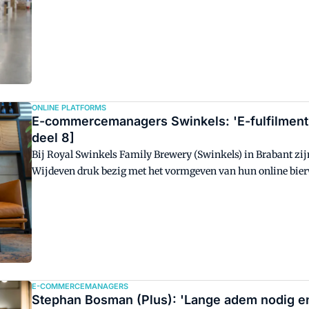
ONLINE PLATFORMS
E-commercemanagers Swinkels: 'E-fulfilment i
deel 8]
Bij Royal Swinkels Family Brewery (Swinkels) in Brabant z
Wijdeven druk bezig met het vormgeven van hun online bierwe
bij betrokken en Van de Wijdeven sloot een half jaar gelede
ervoor dat de processen aan de achterkant geautomatiseerd 
groeistrategie in de Benelux kunnen kickstarten. "Het zou mo
buiten Nederland verkopen", aldus Mortier.
E-COMMERCEMANAGERS
Stephan Bosman (Plus): 'Lange adem nodig en v