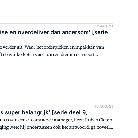
9 JAN. 24
ise en overdeliver dan andersom' [serie
e verder uit. Waar het orderpicken en inpakken van
ft de winkelketen voor tuin en dier nu een soort
olwaardig e-commerce dc in Vaassen, van waaruit de
 bij dit proces betrokken.
16 AUG. 23
 super belangrijk' [serie deel 9]
taken van een e-commerce manager, heeft Ruben Cleton
ing weet hij ondertussen ook het antwoord: ga zoveel