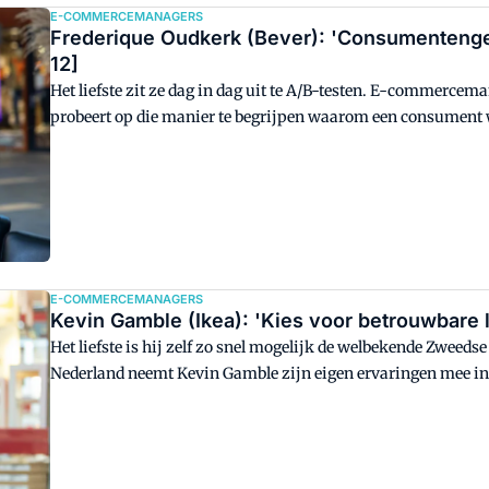
E-COMMERCEMANAGERS
Frederique Oudkerk (Bever): 'Consumentenged
12]
Het liefste zit ze dag in dag uit te A/B-testen. E-commerc
probeert op die manier te begrijpen waarom een consument wel 
ze als consument een hekel aan fysieke winkels. Ze koopt on
Hollander ook wel gevoelig is voor een goede korting op zijn t
E-COMMERCEMANAGERS
Kevin Gamble (Ikea): 'Kies voor betrouwbare la
Het liefste is hij zelf zo snel mogelijk de welbekende Zweedse 
Nederland neemt Kevin Gamble zijn eigen ervaringen mee in d
klantbeleving. De grootste uitdaging van e-fulfilment zit in d