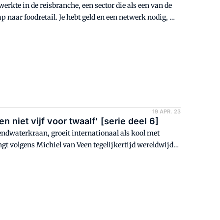
erkte in de reisbranche, een sector die als een van de
naar foodretail. Je hebt geld en een netwerk nodig, wil
19 APR. 23
 niet vijf voor twaalf' [serie deel 6]
dwaterkraan, groeit internationaal als kool met
ngt volgens Michiel van Veen tegelijkertijd wereldwijd
dere de wijze waarop de distributie van zowel de
rd. "Onze logistiek zit op het niveau van business-to-