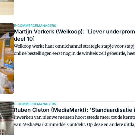
E-COMMERCEMANAGERS
Martijn Verkerk (Welkoop): 'Liever underprom
deel 10]
Welkoop werkt haar omnichannel strategie stapje voor stapj
online bestellingen eerst nog in de winkels zelf gebeurde, hee
darkstore concept en wordt er langzaam bewogen naar een v
orders worden uitgeleverd. Martijn Verkerk is vanaf het begin
E-COMMERCEMANAGERS
Ruben Cleton (MediaMarkt): 'Standaardisatie is
Inwerken van nieuwe mensen hoort steeds meer tot de kern
van MediaMarkt inmiddels ontdekt. Op deze en andere uitdag
mogelijk standaardiseren en vermijd ad hoc oplossingen.