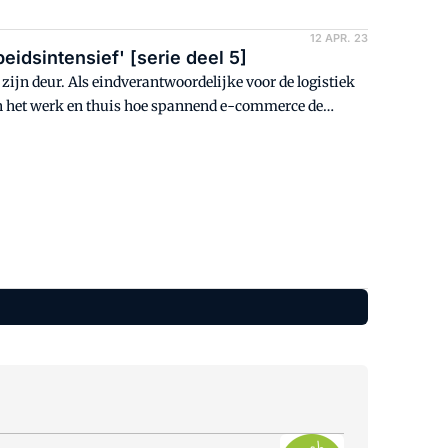
12 APR. 23
beidsintensief' [serie deel 5]
zijn deur. Als eindverantwoordelijke voor de logistiek
in het werk en thuis hoe spannend e-commerce de
k waarmee producten worden teruggestuurd; dat moet
."