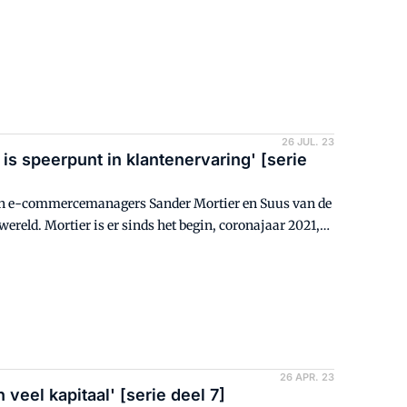
26 JUL. 23
s speerpunt in klantenervaring' [serie
ijn e-commercemanagers Sander Mortier en Suus van de
reld. Mortier is er sinds het begin, coronajaar 2021,
n aan. Samen met e-fulfilmentpartner Sidekix zorgen ze
en gestandaardiseerd worden zodat ze hun online
oi zijn als we dit jaar onze bierpakketten in één land
26 APR. 23
eel kapitaal' [serie deel 7]