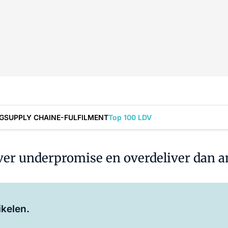
G
SUPPLY CHAIN
E-FULFILMENT
Top 100 LDV
ver underpromise en overdeliver dan an
Log in
om dit artikel te lezen.
ikelen.