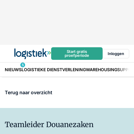
Start gratis
Inloggen
proefperiode
5
NIEUWS
LOGISTIEKE DIENSTVERLENING
WAREHOUSING
SUPPLY
Terug naar overzicht
Teamleider Douanezaken