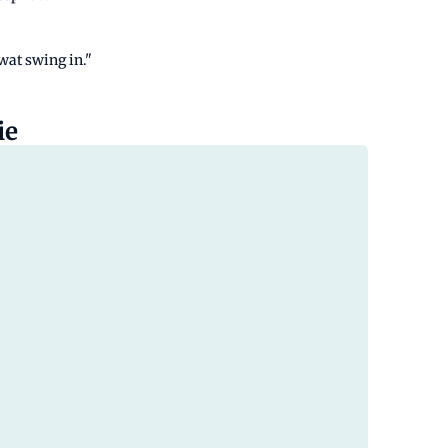
 wat swing in."
ie