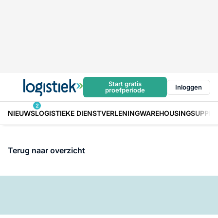
Start gratis
Inloggen
proefperiode
2
NIEUWS
LOGISTIEKE DIENSTVERLENING
WAREHOUSING
SUPPLY
Terug naar overzicht