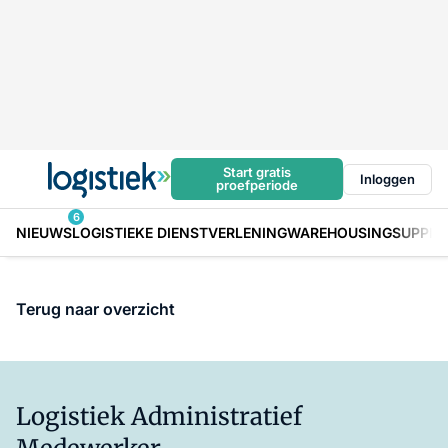
Start gratis
Inloggen
proefperiode
6
NIEUWS
LOGISTIEKE DIENSTVERLENING
WAREHOUSING
SUPPLY
Terug naar overzicht
Logistiek Administratief