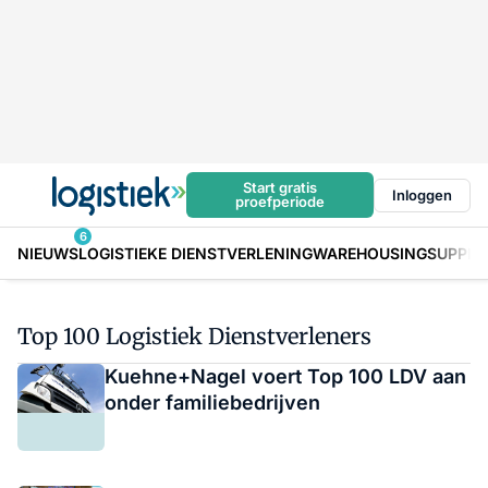
Start gratis
Inloggen
proefperiode
6
NIEUWS
LOGISTIEKE DIENSTVERLENING
WAREHOUSING
SUPPLY
Top 100 Logistiek Dienstverleners
Kuehne+Nagel voert Top 100 LDV aan
onder familiebedrijven