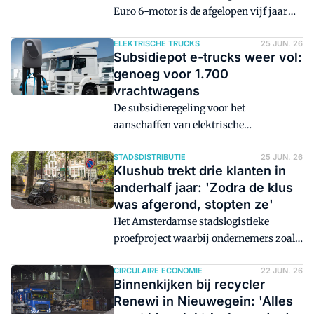
Euro 6-motor is de afgelopen vijf jaar
met 45,1 procent gestegen. In het begin
van 2026 waren er 133 duizend
ELEKTRISCHE TRUCKS
25 JUN. 26
Subsidiepot e-trucks weer vol:
vrachtvoertuigen met een Euro 6-motor.
genoeg voor 1.700
vrachtwagens
De subsidieregeling voor het
aanschaffen van elektrische
vrachtwagens gaat in september weer
open. Er is ruim 119 miljoen euro
STADSDISTRIBUTIE
25 JUN. 26
Klushub trekt drie klanten in
beschikbaar. Nieuwe voorwaarde is dat
anderhalf jaar: 'Zodra de klus
ondernemers binnen een maand na
was afgerond, stopten ze'
toekenning de e-truck moeten kopen.
Het Amsterdamse stadslogistieke
proefproject waarbij ondernemers zoals
klussers in de binnenstad hun bestelauto
konden omruilen voor een kleiner
CIRCULAIRE ECONOMIE
22 JUN. 26
Binnenkijken bij recycler
elektrisch alternatief, is na anderhalf
Renewi in Nieuwegein: 'Alles
jaar nog geen succes. Slechts drie