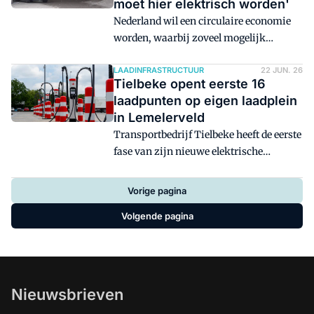
moet hier elektrisch worden'
bedrijven werden klant.
Nederland wil een circulaire economie
worden, waarbij zoveel mogelijk
materialen een nieuw leven krijgen.
Recycler Renewi in Nieuwegein
LAADINFRASTRUCTUUR
22 JUN. 26
Tielbeke opent eerste 16
verwerkt onder andere bouw- en
laadpunten op eigen laadplein
sloopafval. Logistiek.nl nam een kijkje
in Lemelerveld
achter de schermen.
Transportbedrijf Tielbeke heeft de eerste
fase van zijn nieuwe elektrische
laadplein in Lemelerveld (gemeente
Dalfsen) in gebruik genomen. In deze
Vorige pagina
fase zijn 16 laadpunten gerealiseerd.
Volgende pagina
Uiteindelijk moet het plein plaats bieden
aan 64 laadpunten.
Nieuwsbrieven