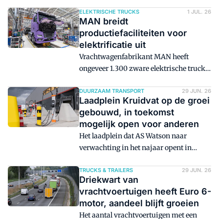
jaar op rij af. Ook het aantal bedrijven in
de sector vervoer en opslag dat investeert
ELEKTRISCHE TRUCKS
1 JUL. 26
MAN breidt
in verduurzaming neemt af. Eén van de
productiefaciliteiten voor
redenen is een beperking in het
elektrificatie uit
(energie)netwerk.
Vrachtwagenfabrikant MAN heeft
ongeveer 1.300 zware elektrische trucks
geproduceerd in hun fabriek in
München, sinds de start van de
DUURZAAM TRANSPORT
29 JUN. 26
Laadplein Kruidvat op de groei
serieproductie van elektrische trucks
gebouwd, in toekomst
een jaar eerder. Het Duitse bedrijf gaat
mogelijk open voor anderen
meer aandacht besteden aan de
Het laadplein dat AS Watson naar
productie van e-trucks.
verwachting in het najaar opent in
Heteren kan nog ruim verdubbelen in
capaciteit.
TRUCKS & TRAILERS
29 JUN. 26
Driekwart van
vrachtvoertuigen heeft Euro 6-
motor, aandeel blijft groeien
Het aantal vrachtvoertuigen met een