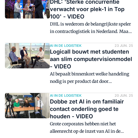
DHL: 'Sterke concurrentie
verwacht voor plek-1 in Top
100' - VIDEO
DHL is wederom de belangrijkste speler
in contractlogistiek in Nederland. Maar
het was spannend dit jaar, zegt Dennis
van Damme namens het bedrijf. "We
AI IN DE LOGISTIEK
23 JUN. 25
Logicall bouwt met studenten
hadden een sterke concurrentie
aan slim computervisionmodel
verwacht vanuit de DSV/Schenker-
- VIDEO
combinatie, dus we waren niet helemaal
AI bepaalt binnenkort welke handeling
zeker."
nodig is per product dat door
consumenten wordt opgestuurd. Dat is
het meest concrete AI-project waar
AI IN DE LOGISTIEK
20 JUN. 25
Dobbe zet AI in om familiair
Logicall in Bleiswijk mee bezig is.
contact onderling goed te
William van der Aa, als jurylid
houden - VIDEO
verbonden aan de Top 100 Logistiek
Grote corporates hebben niet het
Dienstverleners, is benieuwd naar de
alleenrecht op de inzet van AI in de
keuze om dit met studenten te doen en in