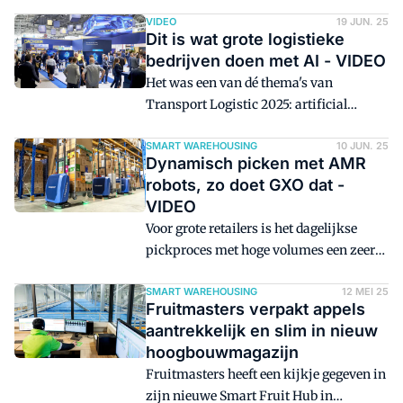
logistiek. Dat bewijst Dobbe Transport.
hoeverre AI leeft binnen de organisatie.
Het familiebedrijf zet heel gericht
VIDEO
19 JUN. 25
Dit is wat grote logistieke
slimme technologie in voor het
bedrijven doen met AI - VIDEO
automatiseren van bepaalde
Het was een van dé thema's van
handmatige taken, zodat er meer tijd
Transport Logistic 2025: artificial
overblijft voor menselijk contact. Wout
intelligence. Niet alleen op de beursvloer,
van den Heuvel, jurylid Top 100
maar ook tijdens het inhoudelijke
SMART WAREHOUSING
10 JUN. 25
Logistiek Dienstverleners 2025, gaat bij
Dynamisch picken met AMR
programma stonden de kansen en
Dobbe langs om onder meer te
robots, zo doet GXO dat -
uitdagingen van AI centraal. Hoe spelen
achterhalen hoe je up-to-date blijft als
VIDEO
internationale logistieke bedrijven in op
je geen grote interne AI-afdeling hebt.
Voor grote retailers is het dagelijkse
AI? Een rondje langs topmannen- en
pickproces met hoge volumes een zeer
vrouwen op de beurs in München.
arbeidsintensief proces. Robotfabrikant
Lowpad zegt daar wat op te hebben
SMART WAREHOUSING
12 MEI 25
Fruitmasters verpakt appels
gevonden en mocht dat wekenlang
aantrekkelijk en slim in nieuw
testen in een magazijn van GXO in Oss
hoogbouwmagazijn
voor Albert Heijn. Andere retailers,
Fruitmasters heeft een kijkje gegeven in
waaronder uit Engeland, keken over de
zijn nieuwe Smart Fruit Hub in
schouder mee.