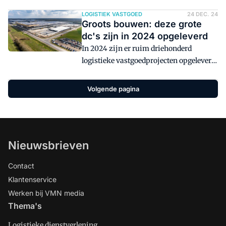
logistiek zich in Brabant of Limburg.
Hier liggen namelijk dé logistieke
LOGISTIEK VASTGOED
24 DEC. 24
Groots bouwen: deze grote
hotspots. Welke bedrijven kunnen in
dc's zijn in 2024 opgeleverd
2025 een nieuw Brabants of Limburgs dc
In 2024 zijn er ruim driehonderd
aan hun vastgoedbestand toevoegen?
logistieke vastgoedprojecten opgeleverd
in Nederland. Het gaat dan om
bedrijfs(verzamel)panden,
Volgende pagina
distributiecentra en magazijnen. Elf
ervan waren groter dan 50.000 vierkante
meter.
Nieuwsbrieven
Contact
Klantenservice
Werken bij VMN media
Thema's
Logistieke dienstverlening