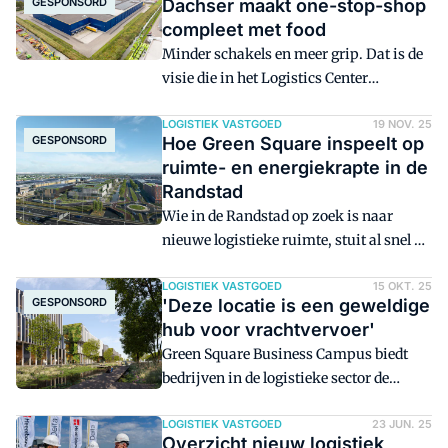
GESPONSORD
Dachser maakt one-stop-shop
compleet met food
Minder schakels en meer grip. Dat is de
visie die in het Logistics Center
Rotterdam van Dachser werkelijkheid is
geworden. Door de toevoeging van
LOGISTIEK VASTGOED
19 NOV. 25
GESPONSORD
Hoe Green Square inspeelt op
foodlogistiek is het one-stop-shop
ruimte- en energiekrapte in de
concept in Nederland compleet. In het
Randstad
logistieke centrum komen lucht- en
Wie in de Randstad op zoek is naar
zeevracht, wegtransport, opslag en
nieuwe logistieke ruimte, stuit al snel op
foodlogistiek samen onder één dak.
beperkingen: beperkte
Klanten profiteren van een geïntegreerde
uitbreidingsmogelijkheden,
LOGISTIEK VASTGOED
15 OKT. 25
oplossing voor import, export, opslag en
GESPONSORD
'Deze locatie is een geweldige
netcongestie en lange doorlooptijden.
distributie, met één aanspreekpunt voor
hub voor vrachtvervoer'
Green Square Business Campus (GSBC),
de gehele supply chain.
Green Square Business Campus biedt
op 10 minuten van Schiphol Airport,
bedrijven in de logistieke sector de
speelt juist op deze knelpunten in. Deze
unieke combinatie van gegarandeerde
nieuwe campus in Aalsmeer combineert
energie, flexibele maatwerkoplossingen
LOGISTIEK VASTGOED
23 JUN. 25
bereikbaarheid met flexibiliteit in
Overzicht nieuw logistiek