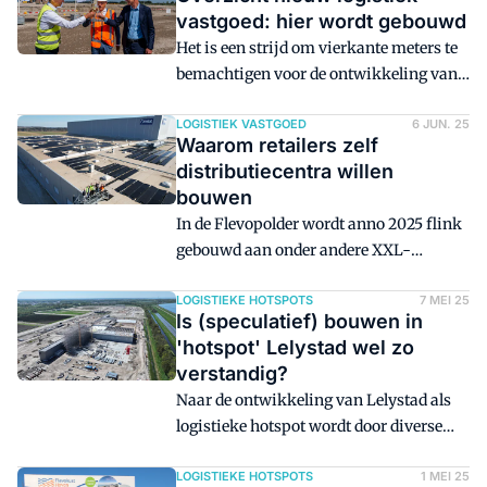
en een toplocatie vlakbij Schiphol. Het
inrichting en energiezekerheid.
vastgoed: hier wordt gebouwd
park is ontwikkeld om groei te
Het is een strijd om vierkante meters te
versnellen en internationale ambities
bemachtigen voor de ontwikkeling van
mogelijk te maken.
nieuw logistiek vastgoed. De grond is
schaars, problemen met netcongestie
LOGISTIEK VASTGOED
6 JUN. 25
Waarom retailers zelf
zijn aan de orde van de dag en zowel
distributiecentra willen
overheden als omwonenden zijn vaak
bouwen
kritisch als het gaat om het bouwen van
In de Flevopolder wordt anno 2025 flink
distributiecentra. Toch worden er volop
gebouwd aan onder andere XXL-
nieuwe projecten aangekondigd en
logistiek. Binnen de pijplijn valt op dat
gerealiseerd. Een overzicht.
een aantal retailers zelf logistiek
LOGISTIEKE HOTSPOTS
7 MEI 25
Is (speculatief) bouwen in
ontwikkelaar als nevenfunctie vervult.
'hotspot' Lelystad wel zo
Waarom is 'baas in eigen huis zijn' voor
verstandig?
hen interessant?
Naar de ontwikkeling van Lelystad als
logistieke hotspot wordt door diverse
experts met scepsis gekeken. Slechts de
beschikbaarheid van lege akkers en de
LOGISTIEKE HOTSPOTS
1 MEI 25