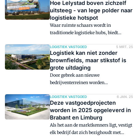
Hoe Lelystad boven zichzelf
mogelijkheid om hoog te bouwen,
uitsteeg - van lege polder naar
maken de polder opeens tot een
logistieke hotspot
dankbaar toevluchtsoord bij gebrek aan
Waar ruimte schaars wordt in
beter. Niettemin zien sommige
traditionele logistieke hubs, biedt
vastgoedexperts vooral kansen. "Dat
Lelystad nog volop mogelijkheden. Met
eindgebruikers hier zelf gaan bouwen,
ambitieuze bedrijven, grote kavels en
LOGISTIEK VASTGOED
5 MRT. 25
zegt genoeg."
Logistiek kan niet zonder
een gemeente die logistiek lijkt te
brownfields, maar stikstof is
omarmen, groeit de Flevopolder uit tot
grote uitdaging
een gewilde locatie voor
Door gebrek aan nieuwe
distributiecentra. Maar is Lelystad
bedrijventerreinen worden
daarmee ook de gedroomde logistieke
brownfieldontwikkelingen steeds
hotspot?
belangrijker voor de logistiek. Ook al
LOGISTIEK VASTGOED
6 JAN. 25
Deze vastgoedprojecten
kost het ontwikkelen van brownfields
worden in 2025 opgeleverd in
meer en duurt het langer. Stikstof en
Brabant en Limburg
elektriciteit zorgen voor grote nieuwe
Als het aan de marktkenners ligt, vestigt
uitdagingen.
elk bedrijf dat zich bezighoudt met