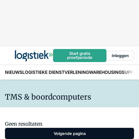
Start gratis
Inloggen
proefperiode
NIEUWS
LOGISTIEKE DIENSTVERLENING
WAREHOUSING
SUPPLY
TMS & boordcomputers
Geen resultaten
Volgende pagina