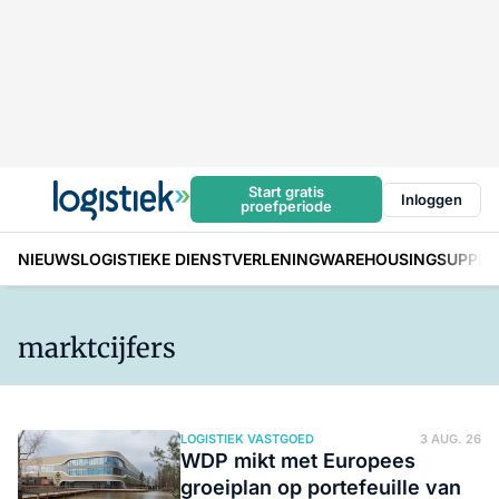
Start gratis
Inloggen
proefperiode
NIEUWS
LOGISTIEKE DIENSTVERLENING
WAREHOUSING
SUPPLY
marktcijfers
LOGISTIEK VASTGOED
3 AUG. 26
WDP mikt met Europees
groeiplan op portefeuille van