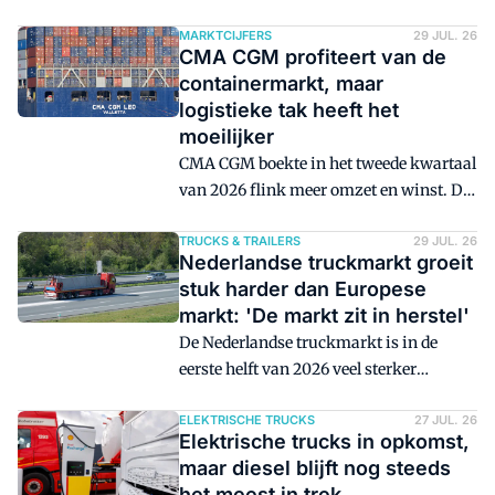
bereikt aan verhuurtransacties, 1,57
miljoen vierkante meter is verhuurd.
MARKTCIJFERS
29 JUL. 26
CMA CGM profiteert van de
Ook heeft CTP in de eerste zes maanden
containermarkt, maar
hogere huurinkomsten geboekt.
logistieke tak heeft het
moeilijker
CMA CGM boekte in het tweede kwartaal
van 2026 flink meer omzet en winst. De
Franse containerrederij profiteert van
hogere vrachttarieven en meer vervoerde
TRUCKS & TRAILERS
29 JUL. 26
Nederlandse truckmarkt groeit
containers. Ook bij de logistieke
stuk harder dan Europese
activiteiten groeit de omzet, maar staat
markt: 'De markt zit in herstel'
de marge onder druk.
De Nederlandse truckmarkt is in de
eerste helft van 2026 veel sterker
gegroeid dan de Europese markt. Het
aantal nieuwe truckregistraties nam in
ELEKTRISCHE TRUCKS
27 JUL. 26
Elektrische trucks in opkomst,
Nederland met 47,5 procent toe, terwijl
maar diesel blijft nog steeds
de Europese markt met 9,8 procent
het meest in trek