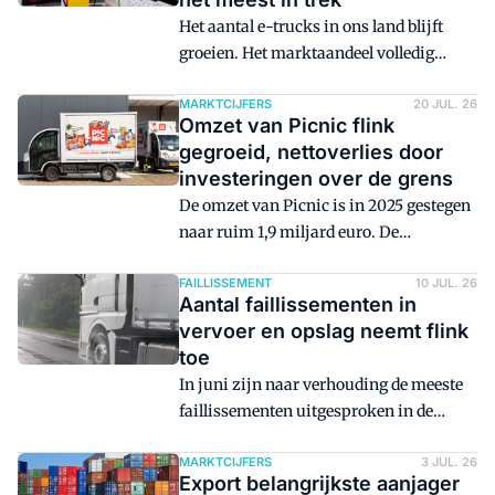
groeide. De groei van het aantal
Het aantal e-trucks in ons land blijft
registraties van zware trucks is met
groeien. Het marktaandeel volledig
name te verklaren door de
elektrische trucks nam vorige maand
vrachtwagenheffing.
toe; bijna één op de vijf geregistreerde
MARKTCIJFERS
20 JUL. 26
Omzet van Picnic flink
trucks in juni bleek een elektrische.
gegroeid, nettoverlies door
Maar diesel blijkt nog steeds wel de
investeringen over de grens
norm.
De omzet van Picnic is in 2025 gestegen
naar ruim 1,9 miljard euro. De
onlinesupermarkt noteerde onder de
streep wel een nettoverlies van ruim 272
FAILLISSEMENT
10 JUL. 26
Aantal faillissementen in
miljoen euro. Dit werd vooral
vervoer en opslag neemt flink
veroorzaakt door grote investeringen die
toe
over de grens werden gedaan.
In juni zijn naar verhouding de meeste
faillissementen uitgesproken in de
sector vervoer en opslag in vergelijking
met alle andere sectoren.
MARKTCIJFERS
3 JUL. 26
Export belangrijkste aanjager