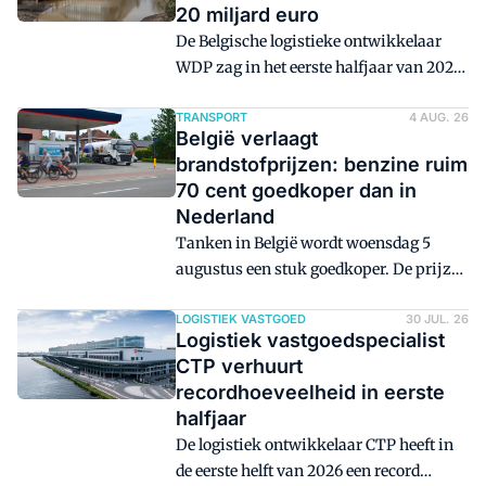
20 miljard euro
De Belgische logistieke ontwikkelaar
WDP zag in het eerste halfjaar van 2026
een duidelijke toename in de vraag naar
grotere projecten. De bruto
TRANSPORT
4 AUG. 26
België verlaagt
huurinkomsten stegen naar 239 miljoen
brandstofprijzen: benzine ruim
euro en de bezettingsgraad bleef stabiel
70 cent goedkoper dan in
op 97,2 procent.
Nederland
Tanken in België wordt woensdag 5
augustus een stuk goedkoper. De prijzen
aan de pomp dalen meerdere centen.
LOGISTIEK VASTGOED
30 JUL. 26
Logistiek vastgoedspecialist
CTP verhuurt
recordhoeveelheid in eerste
halfjaar
De logistiek ontwikkelaar CTP heeft in
de eerste helft van 2026 een record