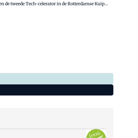
ben de tweede Tech-celerator in de Rotterdamse Kuip
gen. Na woorden is nu de tijd voor daden aangebroken.