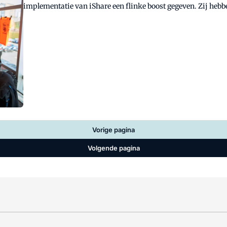
implementatie van iShare een flinke boost gegeven. Zij heb
aangegrepen om daadwerkelijke integraties tot stand te bren
Vorige pagina
Volgende pagina