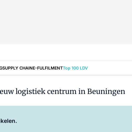
G
SUPPLY CHAIN
E-FULFILMENT
Top 100 LDV
ieuw logistiek centrum in Beuningen
Log in
om dit artikel te lezen.
ikelen.