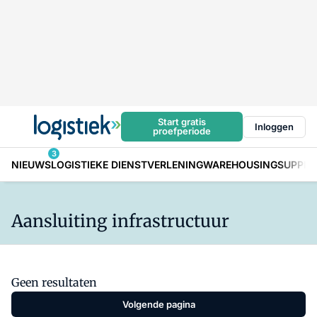
Start gratis
Inloggen
proefperiode
3
NIEUWS
LOGISTIEKE DIENSTVERLENING
WAREHOUSING
SUPPLY
Aansluiting infrastructuur
Geen resultaten
Volgende pagina