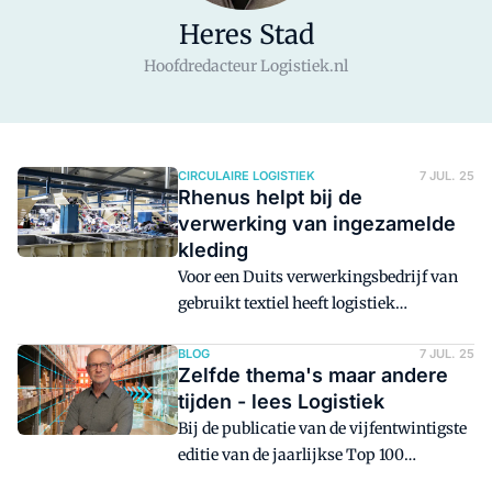
Heres Stad
Hoofdredacteur Logistiek.nl
CIRCULAIRE LOGISTIEK
7 JUL. 25
Rhenus helpt bij de
verwerking van ingezamelde
kleding
Voor een Duits verwerkingsbedrijf van
gebruikt textiel heeft logistiek
dienstverlener Rhenus een aparte
control tower in het leven geroepen. Doel
BLOG
7 JUL. 25
Zelfde thema's maar andere
is om hiermee de zichtbaarheid in de
tijden - lees Logistiek
totale keten te vergroten en zo bij te
Bij de publicatie van de vijfentwintigste
dragen aan de circulaire economie.
editie van de jaarlijkse Top 100
Logistiek Dienstverleners valt op hoe