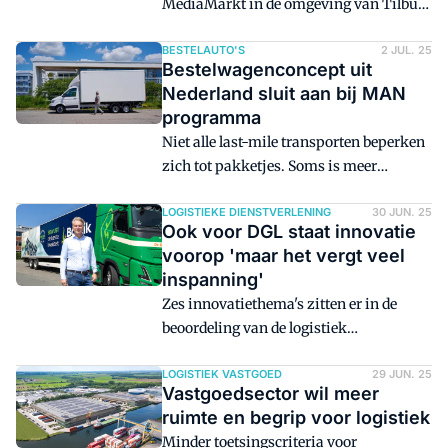
MediaMarkt in de omgeving van Tilburg
aansluitingen op het eigen terrein.
en Breda nog dezelfde dag een
wasmachine of koelkast in huis hebben.
BESTELAUTO'S
2 JUL. 25
Bestelwagenconcept uit
De elektronicaketen is begonnen met
Nederland sluit aan bij MAN
een same-day delivery service in de
programma
vorm van een pilot.
Niet alle last-mile transporten beperken
zich tot pakketjes. Soms is meer
vervoerscapaciteit nodig. Een nieuw
bestelwagenconcept met wissellaadbak
LOGISTIEKE DIENSTVERLENING
30 JUN. 25
Ook voor DGL staat innovatie
is nu beschikbaar, te besturen met een
voorop 'maar het vergt veel
BE-rijbewijs en daarmee een interessant
inspanning'
alternatief voor de veel toegepaste 7,5-
Zes innovatiethema's zitten er in de
tons vrachtwagen.
beoordeling van de logistiek
dienstverleners in de jaarlijkse Top 100
LDV. Langs die lat is ook DGL (De Graaf
LOGISTIEK VASTGOED
29 JUN. 25
Vastgoedsector wil meer
Logistics) gelegd. Directeur Robert van
ruimte en begrip voor logistiek
Wezel weet wat innovatie kan brengen
Minder toetsingscriteria voor