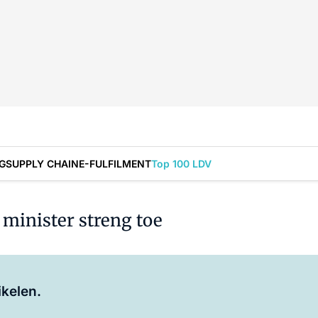
G
SUPPLY CHAIN
E-FULFILMENT
Top 100 LDV
 minister streng toe
Log in
om dit artikel te lezen.
ikelen.