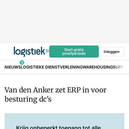
Start gratis
Inloggen
proefperiode
3
NIEUWS
LOGISTIEKE DIENSTVERLENING
WAREHOUSING
SUPPLY
Van den Anker zet ERP in voor
besturing dc's
Log in
om dit artikel te lezen.
Krijg onbeperkt toegang tot alle