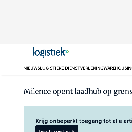
NIEUWS
LOGISTIEKE DIENSTVERLENING
WAREHOUSIN
Milence opent laadhub op gre
Krijg onbeperkt toegang tot alle art
Lees 1 maand gratis