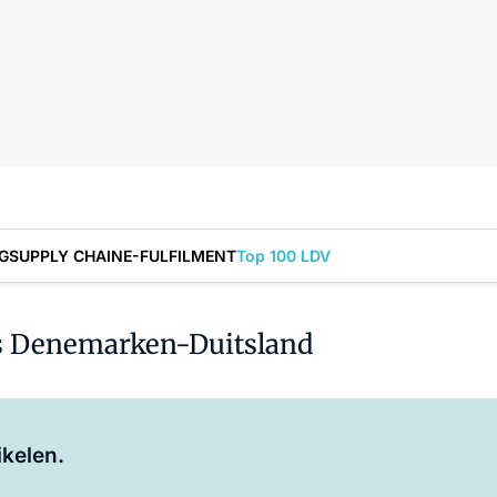
G
SUPPLY CHAIN
E-FULFILMENT
Top 100 LDV
ns Denemarken-Duitsland
Log in
om dit artikel te lezen.
ikelen.