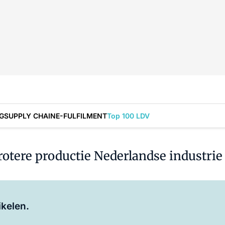
G
SUPPLY CHAIN
E-FULFILMENT
Top 100 LDV
otere productie Nederlandse industrie
Log in
om dit artikel te lezen.
ikelen.