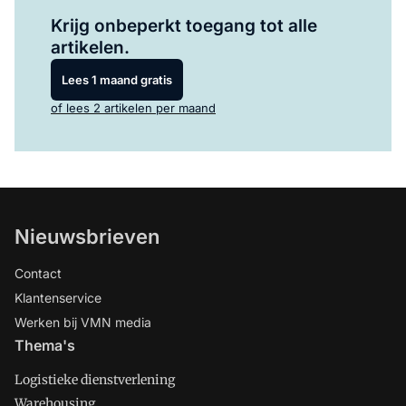
Log in
om dit artikel te lezen.
Krijg onbeperkt toegang tot alle
artikelen.
Lees 1 maand gratis
of lees 2 artikelen per maand
Nieuwsbrieven
Contact
Klantenservice
Werken bij VMN media
Thema's
Logistieke dienstverlening
Warehousing