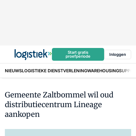
Start gratis
Inloggen
proefperiode
NIEUWS
LOGISTIEKE DIENSTVERLENING
WAREHOUSING
SUPPLY
Gemeente Zaltbommel wil oud
distributiecentrum Lineage
aankopen