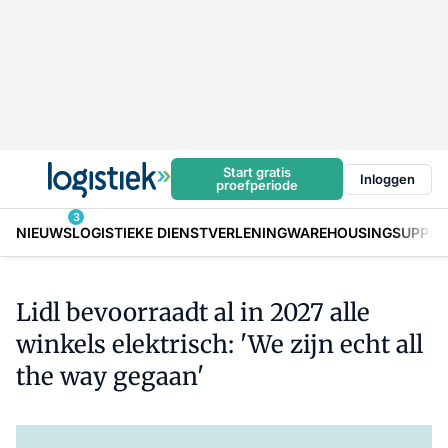
Start gratis
Inloggen
proefperiode
3
NIEUWS
LOGISTIEKE DIENSTVERLENING
WAREHOUSING
SUPPLY
Lidl bevoorraadt al in 2027 alle
winkels elektrisch: 'We zijn echt all
the way gegaan'