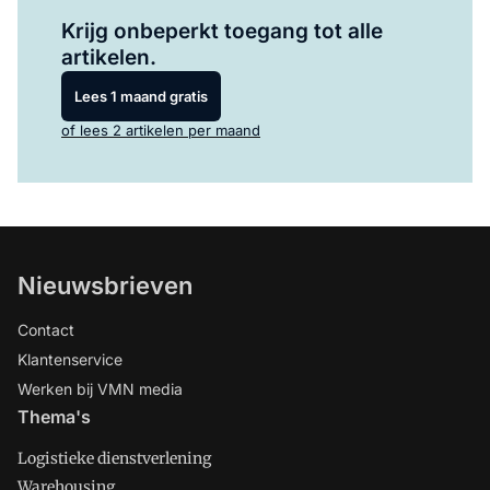
Log in
om dit artikel te lezen.
Krijg onbeperkt toegang tot alle
artikelen.
Lees 1 maand gratis
of lees 2 artikelen per maand
Nieuwsbrieven
Contact
Klantenservice
Werken bij VMN media
Thema's
Logistieke dienstverlening
Warehousing