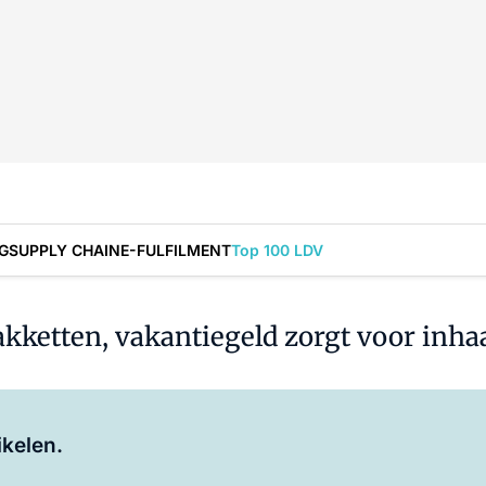
G
SUPPLY CHAIN
E-FULFILMENT
Top 100 LDV
kketten, vakantiegeld zorgt voor inha
Log in
om dit artikel te lezen.
ikelen.