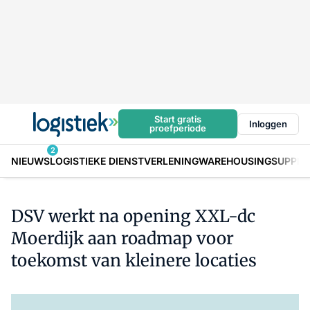
Start gratis
Inloggen
proefperiode
2
NIEUWS
LOGISTIEKE DIENSTVERLENING
WAREHOUSING
SUPPLY
DSV werkt na opening XXL-dc
Moerdijk aan roadmap voor
toekomst van kleinere locaties