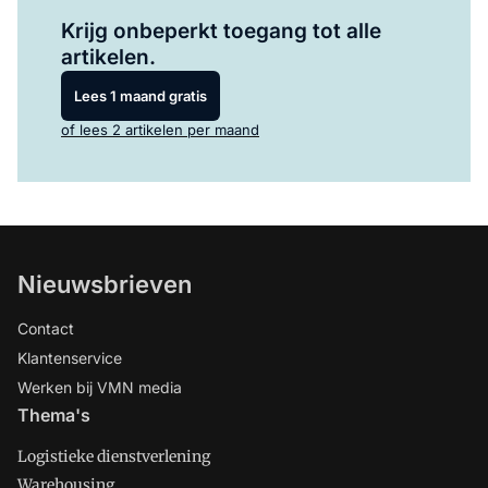
Log in
om dit artikel te lezen.
Krijg onbeperkt toegang tot alle
artikelen.
Lees 1 maand gratis
of lees 2 artikelen per maand
Nieuwsbrieven
Contact
Klantenservice
Werken bij VMN media
Thema's
Logistieke dienstverlening
Warehousing