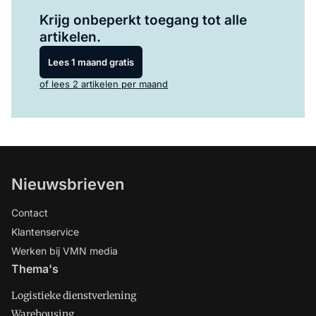
Log in
om dit artikel te lezen.
Krijg onbeperkt toegang tot alle
artikelen.
Lees 1 maand gratis
of lees 2 artikelen per maand
Nieuwsbrieven
Contact
Klantenservice
Werken bij VMN media
Thema's
Logistieke dienstverlening
Warehousing