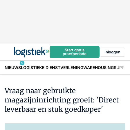
Start gratis
Inloggen
proefperiode
5
NIEUWS
LOGISTIEKE DIENSTVERLENING
WAREHOUSING
SUPPLY
Vraag naar gebruikte
magazijninrichting groeit: 'Direct
leverbaar en stuk goedkoper'