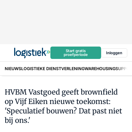
Start gratis
Inloggen
proefperiode
NIEUWS
LOGISTIEKE DIENSTVERLENING
WAREHOUSING
SUPPLY
HVBM Vastgoed geeft brownfield
op Vijf Eiken nieuwe toekomst:
'Speculatief bouwen? Dat past niet
bij ons.'