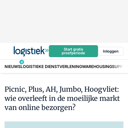
Start gratis
Inloggen
proefperiode
6
NIEUWS
LOGISTIEKE DIENSTVERLENING
WAREHOUSING
SUPPLY
Picnic, Plus, AH, Jumbo, Hoogvliet:
wie overleeft in de moeilijke markt
van online bezorgen?