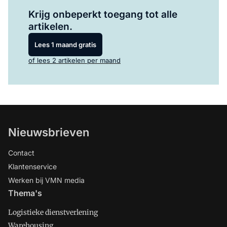
Log in
om dit artikel te lezen.
Krijg onbeperkt toegang tot alle
artikelen.
Lees 1 maand gratis
of lees 2 artikelen per maand
Nieuwsbrieven
Contact
Klantenservice
Werken bij VMN media
Thema's
Logistieke dienstverlening
Warehousing