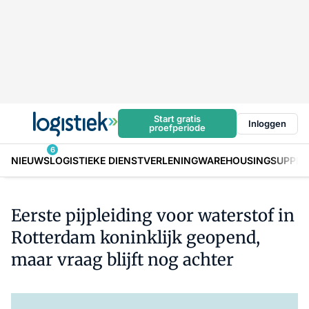
Start gratis
Inloggen
proefperiode
6
NIEUWS
LOGISTIEKE DIENSTVERLENING
WAREHOUSING
SUPPLY
Eerste pijpleiding voor waterstof in
Rotterdam koninklijk geopend,
maar vraag blijft nog achter