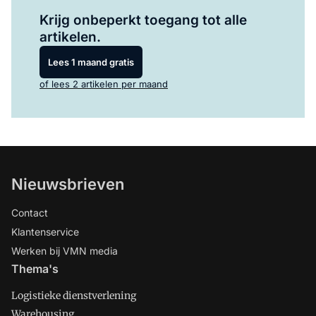
Log in
om dit artikel te lezen.
Krijg onbeperkt toegang tot alle
artikelen.
Lees 1 maand gratis
of lees 2 artikelen per maand
Nieuwsbrieven
Contact
Klantenservice
Werken bij VMN media
Thema's
Logistieke dienstverlening
Warehousing