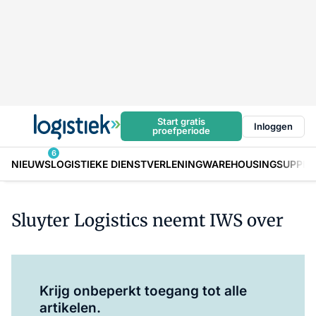
Start gratis
Inloggen
proefperiode
6
NIEUWS
LOGISTIEKE DIENSTVERLENING
WAREHOUSING
SUPPLY
Sluyter Logistics neemt IWS over
Log in
om dit artikel te lezen.
Krijg onbeperkt toegang tot alle
artikelen.