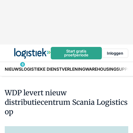
Start gratis
Inloggen
proefperiode
6
NIEUWS
LOGISTIEKE DIENSTVERLENING
WAREHOUSING
SUPPLY
WDP levert nieuw
distributiecentrum Scania Logistics
op