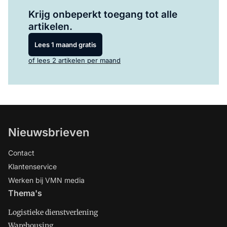
Log in
om dit artikel te lezen.
Krijg onbeperkt toegang tot alle
artikelen.
Lees 1 maand gratis
of lees 2 artikelen per maand
Nieuwsbrieven
Contact
Klantenservice
Werken bij VMN media
Thema's
Logistieke dienstverlening
Warehousing