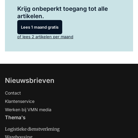
Log in
om dit artikel te lezen.
Krijg onbeperkt toegang tot alle
artikelen.
Lees 1 maand gratis
of lees 2 artikelen per maand
Nieuwsbrieven
Contact
Klantenservice
Werken bij VMN media
Thema's
Logistieke dienstverlening
Warehousing