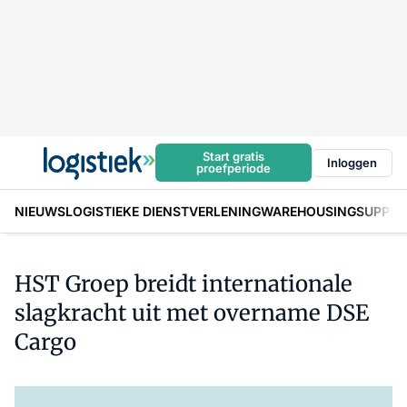
Start gratis
Inloggen
proefperiode
NIEUWS
LOGISTIEKE DIENSTVERLENING
WAREHOUSING
SUPPLY
HST Groep breidt internationale
slagkracht uit met overname DSE
Cargo