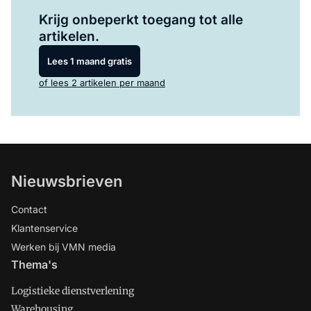
Log in
om dit artikel te lezen.
Krijg onbeperkt toegang tot alle
artikelen.
Lees 1 maand gratis
of lees 2 artikelen per maand
Nieuwsbrieven
Contact
Klantenservice
Werken bij VMN media
Thema's
Logistieke dienstverlening
Warehousing