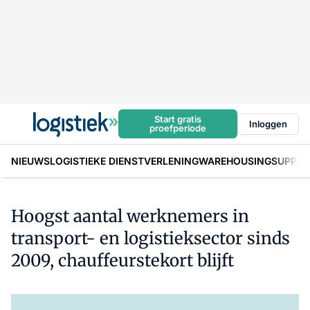
Start gratis
Inloggen
proefperiode
NIEUWS
LOGISTIEKE DIENSTVERLENING
WAREHOUSING
SUPPLY
Hoogst aantal werknemers in
transport- en logistieksector sinds
2009, chauffeurstekort blijft