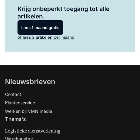
Log in
om dit artikel te lezen.
Krijg onbeperkt toegang tot alle
artikelen.
Lees 1 maand gratis
of lees 2 artikelen per maand
Nieuwsbrieven
Contact
Klantenservice
Werken bij VMN media
Thema's
Logistieke dienstverlening
Warehousing