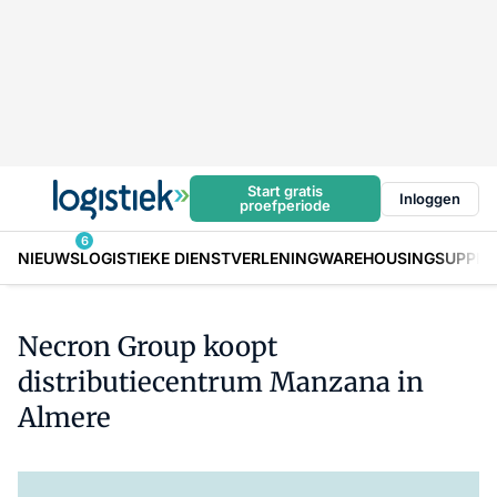
Start gratis
Inloggen
proefperiode
6
NIEUWS
LOGISTIEKE DIENSTVERLENING
WAREHOUSING
SUPPLY
Necron Group koopt
distributiecentrum Manzana in
Almere