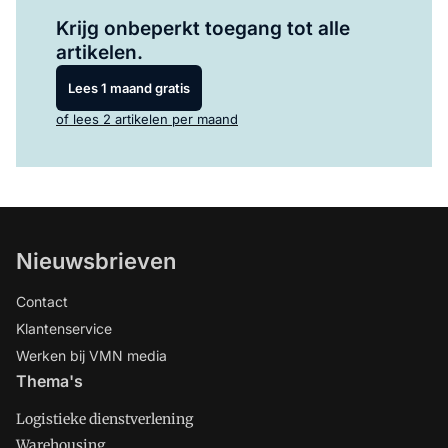
Log in
om dit artikel te lezen.
Krijg onbeperkt toegang tot alle
artikelen.
Lees 1 maand gratis
of lees 2 artikelen per maand
Nieuwsbrieven
Contact
Klantenservice
Werken bij VMN media
Thema's
Logistieke dienstverlening
Warehousing