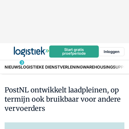
Start gratis
Inloggen
proefperiode
3
NIEUWS
LOGISTIEKE DIENSTVERLENING
WAREHOUSING
SUPPLY
PostNL ontwikkelt laadpleinen, op
termijn ook bruikbaar voor andere
vervoerders