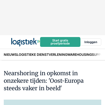
Start gratis
Inloggen
proefperiode
NIEUWS
LOGISTIEKE DIENSTVERLENING
WAREHOUSING
SUPPLY
Nearshoring in opkomst in
onzekere tijden: 'Oost-Europa
steeds vaker in beeld'