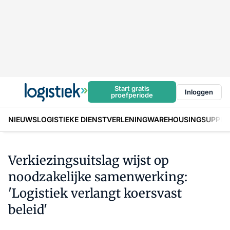
Start gratis
Inloggen
proefperiode
NIEUWS
LOGISTIEKE DIENSTVERLENING
WAREHOUSING
SUPPLY
Verkiezingsuitslag wijst op
noodzakelijke samenwerking:
'Logistiek verlangt koersvast
beleid'