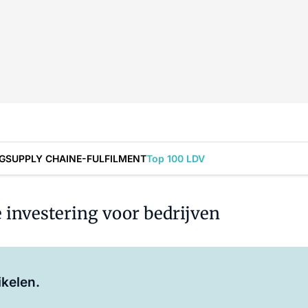
G
SUPPLY CHAIN
E-FULFILMENT
Top 100 LDV
 investering voor bedrijven
Log in
om dit artikel te lezen.
ikelen.