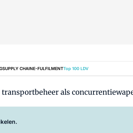
G
SUPPLY CHAIN
E-FULFILMENT
Top 100 LDV
et transportbeheer als concurrentiewap
Log in
om dit artikel te lezen.
ikelen.