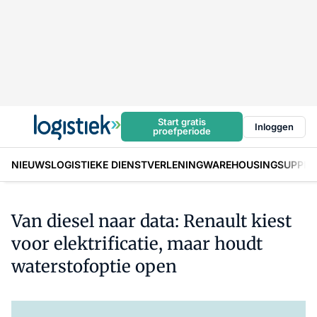
Start gratis
Inloggen
proefperiode
NIEUWS
LOGISTIEKE DIENSTVERLENING
WAREHOUSING
SUPPLY
Van diesel naar data: Renault kiest
voor elektrificatie, maar houdt
waterstofoptie open