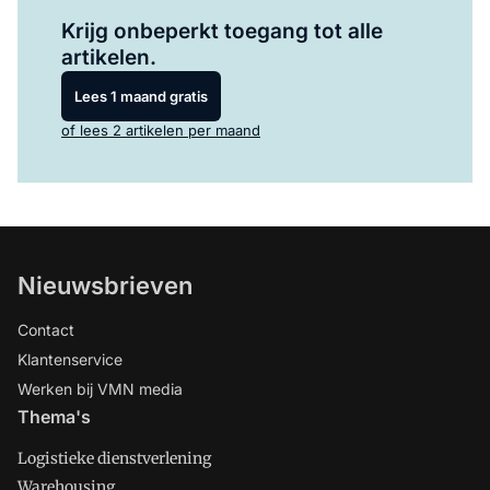
Log in
om dit artikel te lezen.
Krijg onbeperkt toegang tot alle
artikelen.
Lees 1 maand gratis
of lees 2 artikelen per maand
Nieuwsbrieven
Contact
Klantenservice
Werken bij VMN media
Thema's
Logistieke dienstverlening
Warehousing