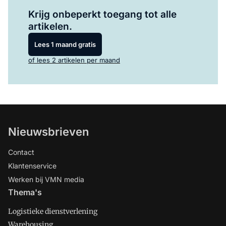
Log in
om dit artikel te lezen.
Krijg onbeperkt toegang tot alle
artikelen.
Lees 1 maand gratis
of lees 2 artikelen per maand
Nieuwsbrieven
Contact
Klantenservice
Werken bij VMN media
Thema's
Logistieke dienstverlening
Warehousing