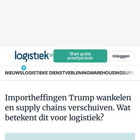
Start gratis
Inloggen
proefperiode
6
NIEUWS
LOGISTIEKE DIENSTVERLENING
WAREHOUSING
SUPPLY
Importheffingen Trump wankelen
en supply chains verschuiven. Wat
betekent dit voor logistiek?