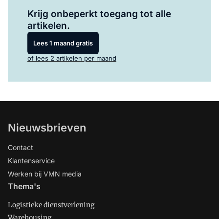
Log in
om dit artikel te lezen.
Krijg onbeperkt toegang tot alle
artikelen.
Lees 1 maand gratis
of lees 2 artikelen per maand
Nieuwsbrieven
Contact
Klantenservice
Werken bij VMN media
Thema's
Logistieke dienstverlening
Warehousing