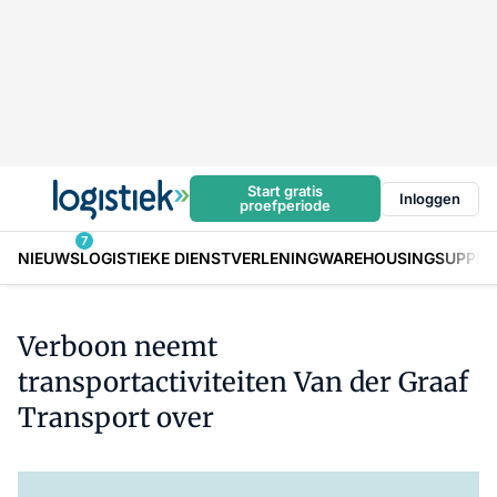
Start gratis
Inloggen
proefperiode
7
NIEUWS
LOGISTIEKE DIENSTVERLENING
WAREHOUSING
SUPPLY
Verboon neemt
transportactiviteiten Van der Graaf
Transport over