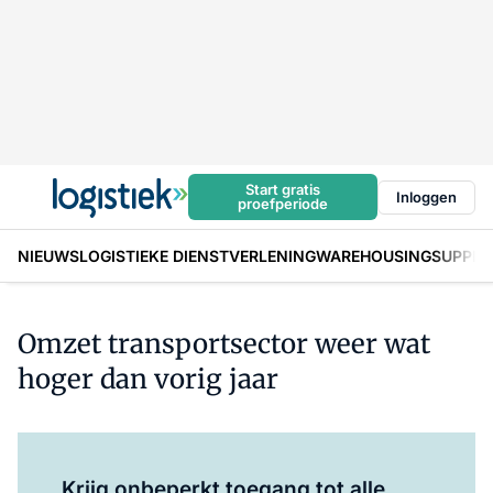
Start gratis
Inloggen
proefperiode
NIEUWS
LOGISTIEKE DIENSTVERLENING
WAREHOUSING
SUPPLY
Omzet transportsector weer wat
hoger dan vorig jaar
Log in
om dit artikel te lezen.
Krijg onbeperkt toegang tot alle