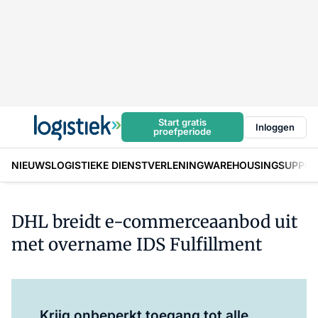
Start gratis
Inloggen
proefperiode
NIEUWS
LOGISTIEKE DIENSTVERLENING
WAREHOUSING
SUPPLY
DHL breidt e-commerceaanbod uit
met overname IDS Fulfillment
Log in
om dit artikel te lezen.
Krijg onbeperkt toegang tot alle