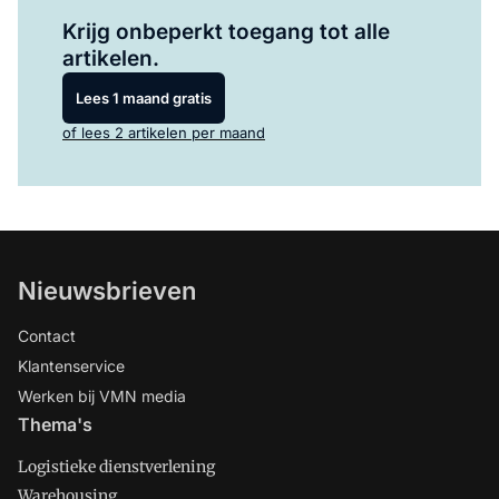
Log in
om dit artikel te lezen.
Krijg onbeperkt toegang tot alle
artikelen.
Lees 1 maand gratis
of lees 2 artikelen per maand
Nieuwsbrieven
Contact
Klantenservice
Werken bij VMN media
Thema's
Logistieke dienstverlening
Warehousing