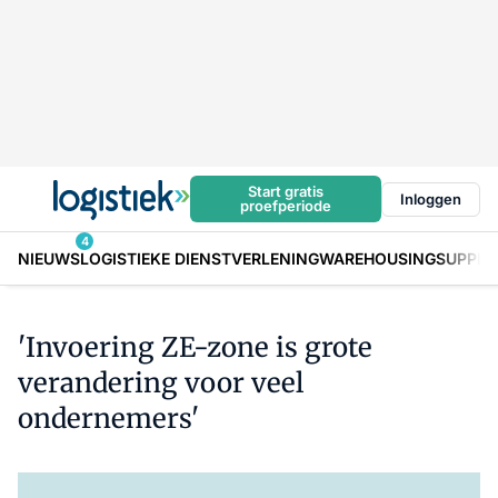
Start gratis
Inloggen
proefperiode
4
NIEUWS
LOGISTIEKE DIENSTVERLENING
WAREHOUSING
SUPPLY
'Invoering ZE-zone is grote
verandering voor veel
ondernemers'