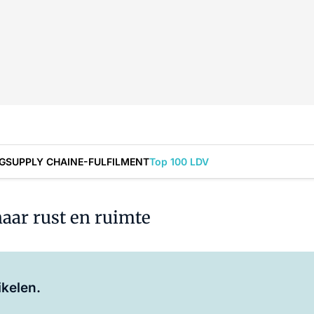
G
SUPPLY CHAIN
E-FULFILMENT
Top 100 LDV
naar rust en ruimte
Log in
om dit artikel te lezen.
ikelen.