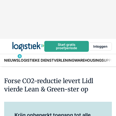
Start gratis
Inloggen
proefperiode
6
NIEUWS
LOGISTIEKE DIENSTVERLENING
WAREHOUSING
SUPPLY
Forse CO2-reductie levert Lidl
vierde Lean & Green-ster op
Log in
om dit artikel te lezen.
Krijg onbeperkt toegang tot alle