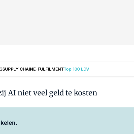
G
SUPPLY CHAIN
E-FULFILMENT
Top 100 LDV
 AI niet veel geld te kosten
Log in
om dit artikel te lezen.
ikelen.