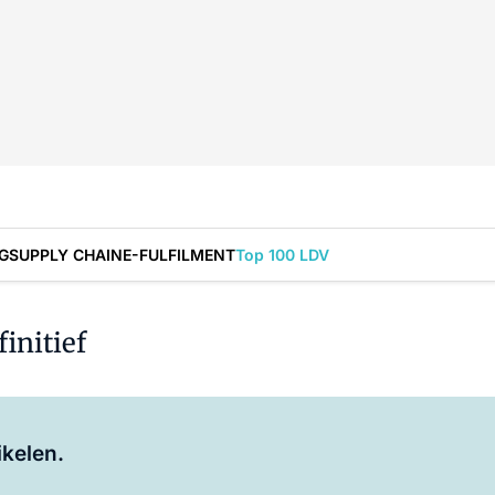
G
SUPPLY CHAIN
E-FULFILMENT
Top 100 LDV
initief
Log in
om dit artikel te lezen.
ikelen.