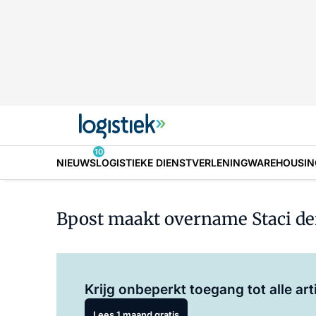
10
NIEUWS
LOGISTIEKE DIENSTVERLENING
WAREHOUSIN
Bpost maakt overname Staci def
Krijg onbeperkt toegang tot alle art
Lees 1 maand gratis