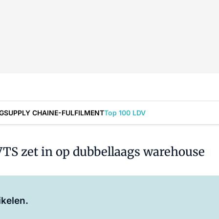
G
SUPPLY CHAIN
E-FULFILMENT
Top 100 LDV
 VTS zet in op dubbellaags warehouse
Log in
om dit artikel te lezen.
ikelen.